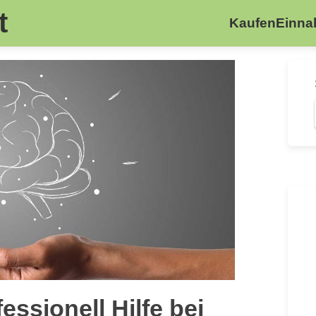
t
Kaufen
Einn
ssionell Hilfe bei