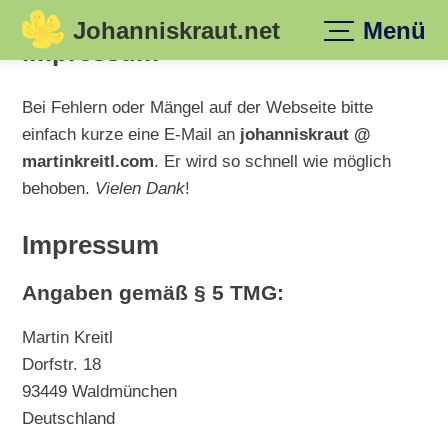
Johanniskraut.net
Menü
Skip
Impressum
to
content
Bei Fehlern oder Mängel auf der Webseite bitte
einfach kurze eine E-Mail an
johanniskraut @
martinkreitl.com
. Er wird so schnell wie möglich
behoben.
Vielen Dank
!
Impressum
Angaben gemäß § 5 TMG:
Martin Kreitl
Dorfstr. 18
93449 Waldmünchen
Deutschland