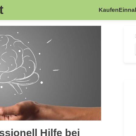
t
Kaufen
Einn
sionell Hilfe bei