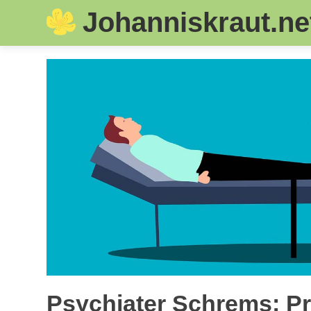
Johanniskraut.ne
Skip
to
content
Psychiater Schrems: Pro