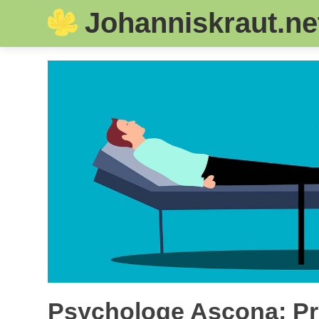
Johanniskraut.ne
Skip
to
content
Psychologe Ascona: Pro