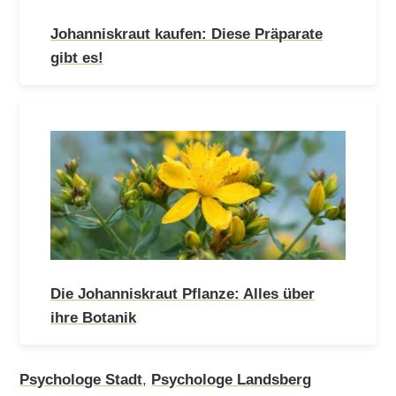
Johanniskraut kaufen: Diese Präparate
gibt es!
Die Johanniskraut Pflanze: Alles über
ihre Botanik
Psychologe Stadt
,
Psychologe Landsberg