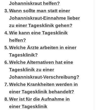
Johanniskraut helfen?
Wann sollte man statt einer
Johanniskraut-Einnahme lieber
zu einer Tagesklinik gehen?
Wie kann eine Tagesklinik
helfen?
Welche Ärzte arbeiten in einer
Tagesklinik?
Welche Alternativen hat eine
Tagesklinik zu einer
Johanniskraut-Verschreibung?
Welche Krankheiten werden in
einer Tagesklinik behandelt?
Wer ist für die Aufnahme in
einer Tagesklinik