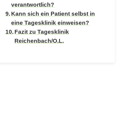
verantwortlich?
Kann sich ein Patient selbst in
eine Tagesklinik einweisen?
Fazit zu Tagesklinik
Reichenbach/O.L.