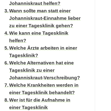
Johanniskraut helfen?
Wann sollte man statt einer
Johanniskraut-Einnahme lieber
zu einer Tagesklinik gehen?
Wie kann eine Tagesklinik
helfen?
Welche Ärzte arbeiten in einer
Tagesklinik?
Welche Alternativen hat eine
Tagesklinik zu einer
Johanniskraut-Verschreibung?
Welche Krankheiten werden in
einer Tagesklinik behandelt?
Wer ist für die Aufnahme in
einer Tagesklinik