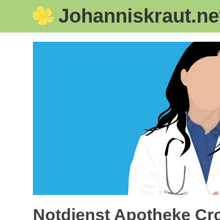
Johanniskraut.ne
Skip
to
content
Notdienst Apotheke Cro