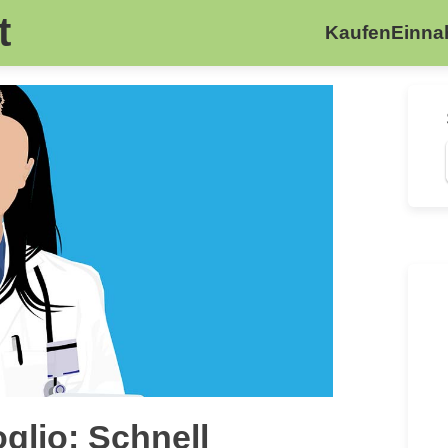
t
Kaufen
Einn
glio: Schnell