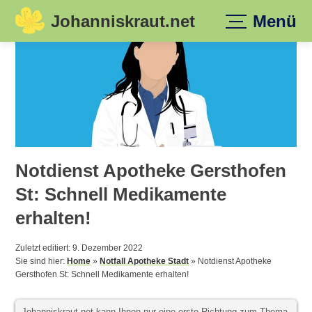
Johanniskraut.net
Menü
Skip
to
content
Notdienst Apotheke Gersthofen
St: Schnell Medikamente
erhalten!
Zuletzt editiert: 9. Dezember 2022
Sie sind hier:
Home
»
Notfall Apotheke Stadt
»
Notdienst Apotheke
Gersthofen St: Schnell Medikamente erhalten!