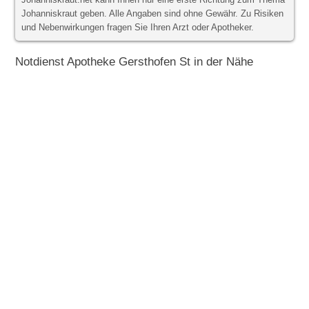
Johanniskraut.net kann Ihnen nur eine erste Richtung zum Thema
Johanniskraut geben. Alle Angaben sind ohne Gewähr. Zu Risiken
und Nebenwirkungen fragen Sie Ihren Arzt oder Apotheker.
Notdienst Apotheke Gersthofen St in der Nähe