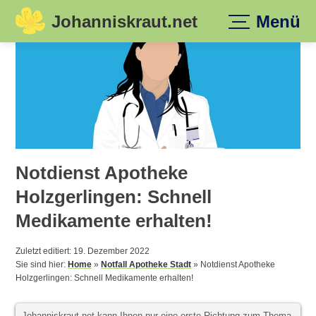
Johanniskraut.net
Menü
Skip
to
content
Notdienst Apotheke
Holzgerlingen: Schnell
Medikamente erhalten!
Zuletzt editiert: 19. Dezember 2022
Sie sind hier:
Home
»
Notfall Apotheke Stadt
»
Notdienst Apotheke
Holzgerlingen: Schnell Medikamente erhalten!