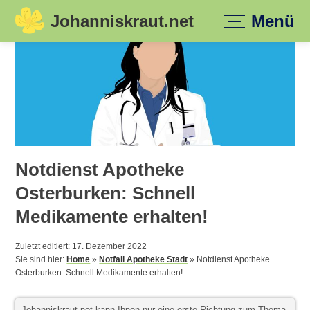
Johanniskraut.net
Menü
Skip
to
content
Notdienst Apotheke
Osterburken: Schnell
Medikamente erhalten!
Zuletzt editiert: 17. Dezember 2022
Sie sind hier:
Home
»
Notfall Apotheke Stadt
»
Notdienst Apotheke
Osterburken: Schnell Medikamente erhalten!