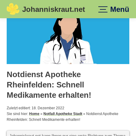
Johanniskraut.net
Menü
Skip
to
content
Notdienst Apotheke
Rheinfelden: Schnell
Medikamente erhalten!
Zuletzt editiert: 18. Dezember 2022
Sie sind hier:
Home
»
Notfall Apotheke Stadt
»
Notdienst Apotheke
Rheinfelden: Schnell Medikamente erhalten!