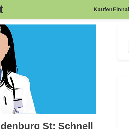
t
Kaufen
Einn
denburg St: Schnell