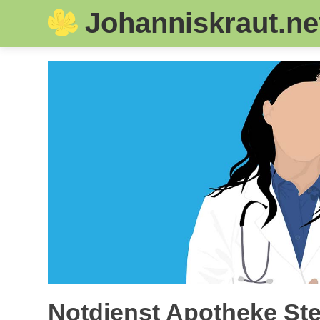
Johanniskraut.ne
Skip
to
content
Notdienst Apotheke Stei