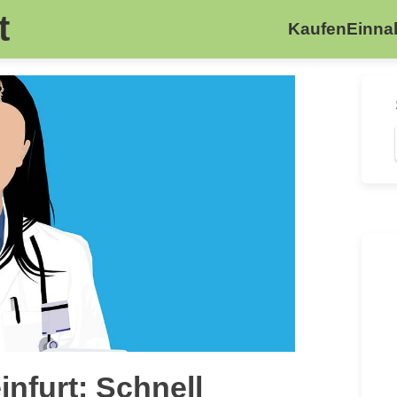
t
Kaufen
Einn
nfurt: Schnell