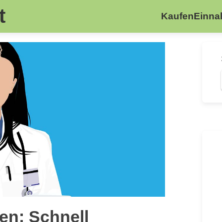
t
Kaufen
Einn
en: Schnell