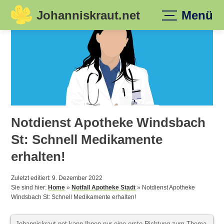
Johanniskraut.net
Menü
Skip
to
content
Notdienst Apotheke Windsbach
St: Schnell Medikamente
erhalten!
Zuletzt editiert: 9. Dezember 2022
Sie sind hier:
Home
»
Notfall Apotheke Stadt
»
Notdienst Apotheke
Windsbach St: Schnell Medikamente erhalten!