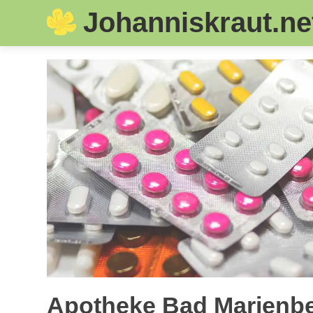
Johanniskraut.ne
Skip
to
content
Apotheke Bad Marienbe