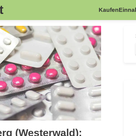
t
Kaufen
Einn
rg (Westerwald):