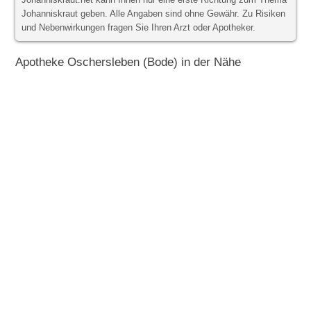
Johanniskraut.net kann Ihnen nur eine erste Richtung zum Thema
Johanniskraut geben. Alle Angaben sind ohne Gewähr. Zu Risiken
und Nebenwirkungen fragen Sie Ihren Arzt oder Apotheker.
Apotheke Oschersleben (Bode) in der Nähe