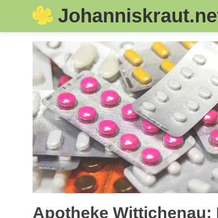
Johanniskraut.ne
Skip
to
content
Apotheke Wittichenau: