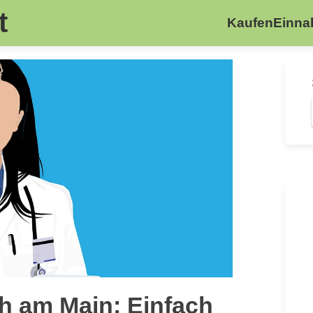
t
Kaufen
Einn
h am Main: Einfach