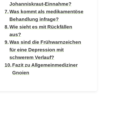
Johanniskraut-Einnahme?
Was kommt als medikamentöse
Behandlung infrage?
Wie sieht es mit Rückfällen
aus?
Was sind die Frühwarnzeichen
für eine Depression mit
schwerem Verlauf?
Fazit zu Allgemeinmediziner
Gnoien