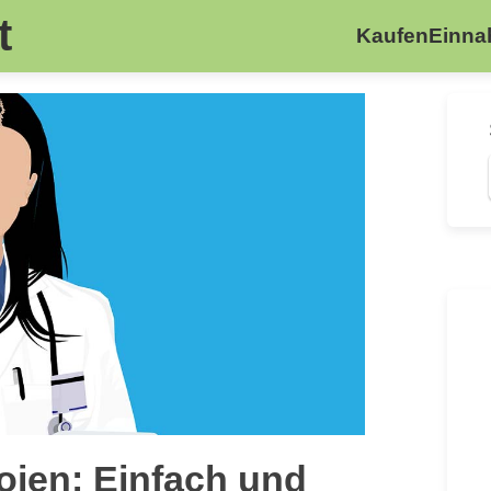
t
Kaufen
Einn
oien: Einfach und