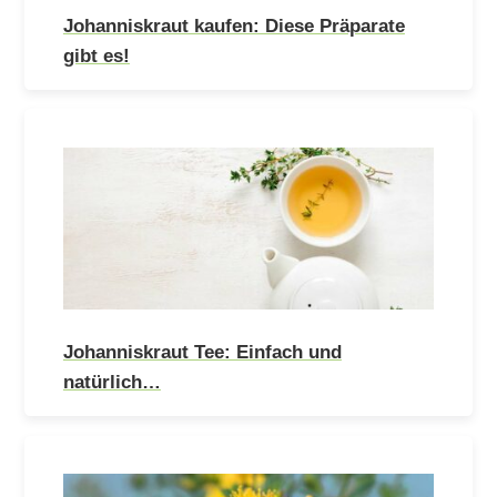
Johanniskraut kaufen: Diese Präparate
gibt es!
Johanniskraut Tee: Einfach und
natürlich…