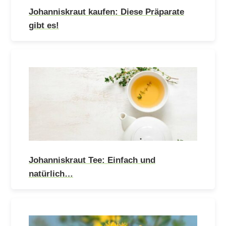
Johanniskraut kaufen: Diese Präparate
gibt es!
Johanniskraut Tee: Einfach und
natürlich…