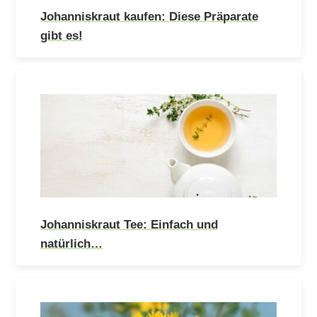
Johanniskraut kaufen: Diese Präparate
gibt es!
Johanniskraut Tee: Einfach und
natürlich…