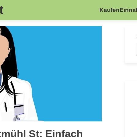
t
Kaufen
Einn
ltmühl St: Einfach