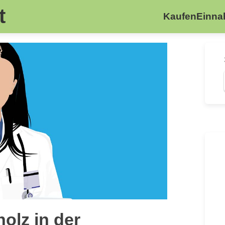
t
Kaufen
Einn
olz in der