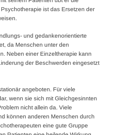
t seinem Patienten übt er die
r Psychotherapie ist das Ersetzen der
weisen.
andlungs- und gedankenorientierte
det, da Menschen unter den
n. Neben einer Einzeltherapie kann
Linderung der Beschwerden eingesetzt
tationär angeboten. Für viele
 dar, wenn sie sich mit Gleichgesinnten
oblem nicht allein da. Viele
und können anderen Menschen durch
sychotherapeuten eine gute Gruppe
en Patienten eine heilende Wirkung.