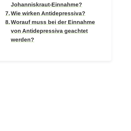
Johanniskraut-Einnahme?
Wie wirken Antidepressiva?
Worauf muss bei der Einnahme
von Antidepressiva geachtet
werden?