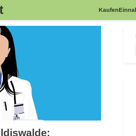
t
Kaufen
Einn
ldiswalde: