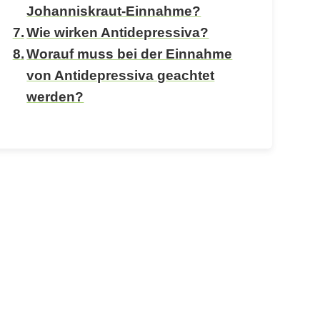
Johanniskraut-Einnahme?
Wie wirken Antidepressiva?
Worauf muss bei der Einnahme
von Antidepressiva geachtet
werden?