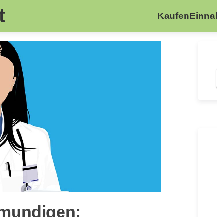
t
Kaufen
Einn
rmundigen: