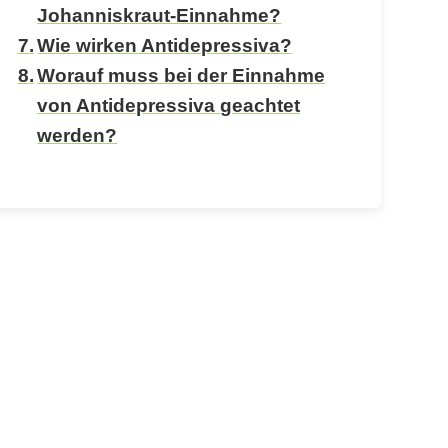
Johanniskraut-Einnahme?
Wie wirken Antidepressiva?
Worauf muss bei der Einnahme
von Antidepressiva geachtet
werden?