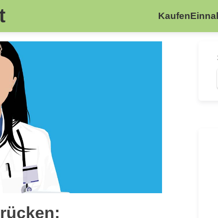
t
Kaufen
Einn
rücken: