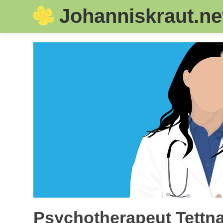
Johanniskraut.ne
Skip
to
content
Psychotherapeut Tettna