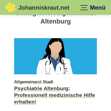
Johanniskraut.net
Menü
Skip
Schlagwort:
Allgemeinarzt
to
Altenburg
content
Allgemeinarzt Stadt
Psychiatrie Altenburg:
Professionell medizinische Hilfe
erhalten!