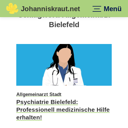
Johanniskraut.net
Menü
Skip
Schlagwort:
Allgemeinarzt
to
Bielefeld
content
Allgemeinarzt Stadt
Psychiatrie Bielefeld:
Professionell medizinische Hilfe
erhalten!