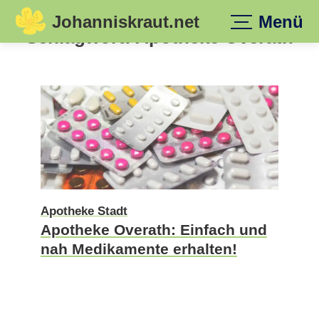
Johanniskraut.net
Menü
Skip
Schlagwort:
Apotheke Overath
to
content
Apotheke Stadt
Apotheke Overath: Einfach und
nah Medikamente erhalten!