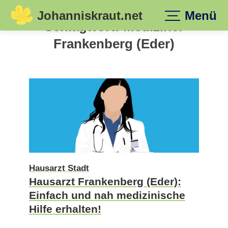
Johanniskraut.net
Menü
Skip
Schlagwort:
Mediziner
to
Frankenberg (Eder)
content
Hausarzt Stadt
Hausarzt Frankenberg (Eder):
Einfach und nah medizinische
Hilfe erhalten!