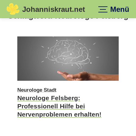
Johanniskraut.net
Menü
Skip
Schlagwort:
Neurologe Felsberg
to
content
Neurologe Stadt
Neurologe Felsberg:
Professionell Hilfe bei
Nervenproblemen erhalten!