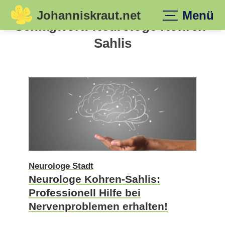
Johanniskraut.net
Menü
Skip
Schlagwort:
Neurologe Kohren-
to
Sahlis
content
Neurologe Stadt
Neurologe Kohren-Sahlis:
Professionell Hilfe bei
Nervenproblemen erhalten!