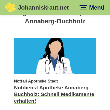
Johanniskraut.net
Menü
Skip
Schlagwort:
Notdienst Apotheke
to
Annaberg-Buchholz
content
Notfall Apotheke Stadt
Notdienst Apotheke Annaberg-
Buchholz: Schnell Medikamente
erhalten!