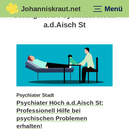
Johanniskraut.net
Menü
Skip
Schlagwort:
Psychiater Höch
to
a.d.Aisch St
content
Psychiater Stadt
Psychiater Höch a.d.Aisch St:
Professionell Hilfe bei
psychischen Problemen
erhalten!