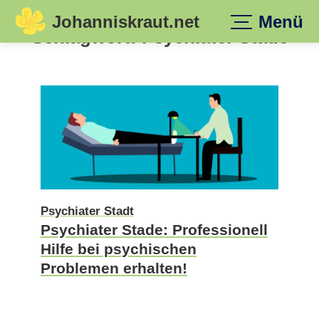
Johanniskraut.net
Menü
Skip
Schlagwort:
Psychiater Stade
to
content
Psychiater Stadt
Psychiater Stade: Professionell
Hilfe bei psychischen
Problemen erhalten!