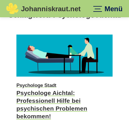
Johanniskraut.net
Menü
Skip
Schlagwort:
Psychologe Aichtal
to
content
Psychologe Stadt
Psychologe Aichtal:
Professionell Hilfe bei
psychischen Problemen
bekommen!