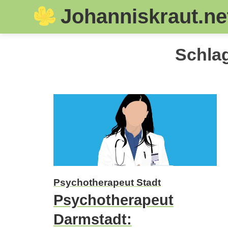
Johanniskraut.ne
Skip
Schla
to
content
Psychotherapeut Stadt
Psychotherapeut
Darmstadt: