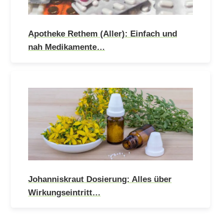
Apotheke Rethem (Aller): Einfach und
nah Medikamente…
Johanniskraut Dosierung: Alles über
Wirkungseintritt…