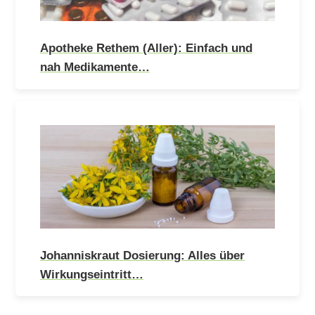
Apotheke Rethem (Aller): Einfach und
nah Medikamente…
Johanniskraut Dosierung: Alles über
Wirkungseintritt…