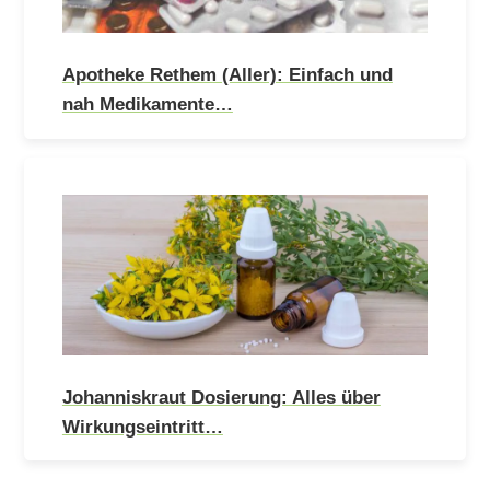
Apotheke Rethem (Aller): Einfach und
nah Medikamente…
Johanniskraut Dosierung: Alles über
Wirkungseintritt…