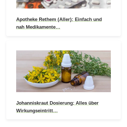
Apotheke Rethem (Aller): Einfach und
nah Medikamente…
Johanniskraut Dosierung: Alles über
Wirkungseintritt…