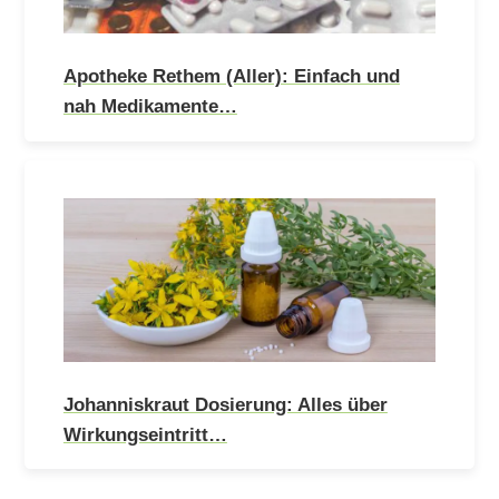
Apotheke Rethem (Aller): Einfach und
nah Medikamente…
Johanniskraut Dosierung: Alles über
Wirkungseintritt…