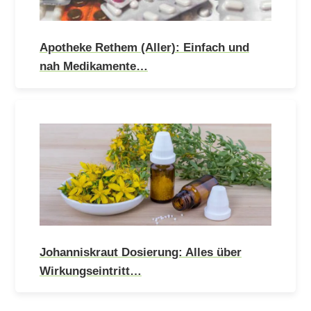
Apotheke Rethem (Aller): Einfach und
nah Medikamente…
Johanniskraut Dosierung: Alles über
Wirkungseintritt…