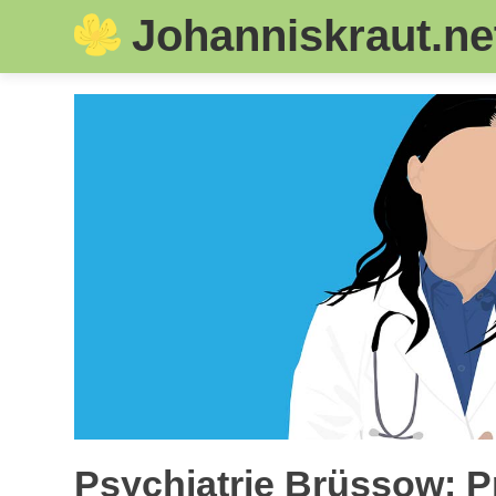
Johanniskraut.ne
Skip
to
content
Psychiatrie Brüssow: P