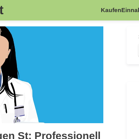
t
Kaufen
Einn
en St: Professionell